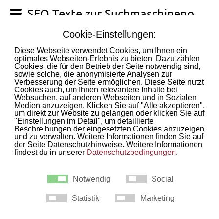
SEO Texte zur Suchmaschinenoptimierung
Tel.: +49 (0) 5842 677 99 72
Mobil: +49 (0) 151 4468 4073
(auch
WhatsApp)
info@hunde-webseiten.de
10 Jahre Webseitenerstellung für Hundefreunde!
Hunde-Webseiten ist ein Angebot der 3D Agentur VirtualEmotion
|
DogBlog
|
Suchmaschinenoptimierung: SEO
|