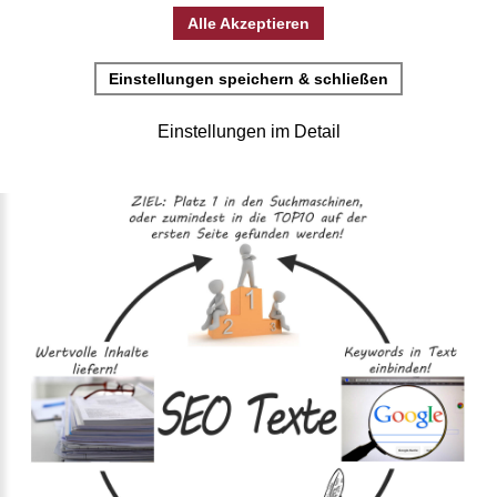
SEO Texte zur Suchmaschinenoptimierung
Blog
SEO
Texte
zur
Suchmaschinenoptimierung
Super User
Hauptkategorie: Blog 2
19 Juli 2017